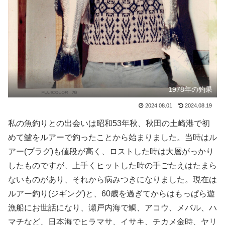
1978年の釣果
2024.08.01
2024.08.19
私の魚釣りとの出会いは昭和53年秋、秋田の土崎港で初
めて鱸をルアーで釣ったことから始まりました。当時はル
アー(プラグ)も値段が高く、ロストした時は大層がっかり
したものですが、上手くヒットした時の手ごたえはたまら
ないものがあり、それから病みつきになりました。現在は
ルアー釣り(ジギング)と、60歳を過ぎてからはもっぱら遊
漁船にお世話になり、瀬戸内海で鯛、アコウ、メバル、ハ
マチなど、日本海でヒラマサ、イサキ、チカメ金時、ヤリ