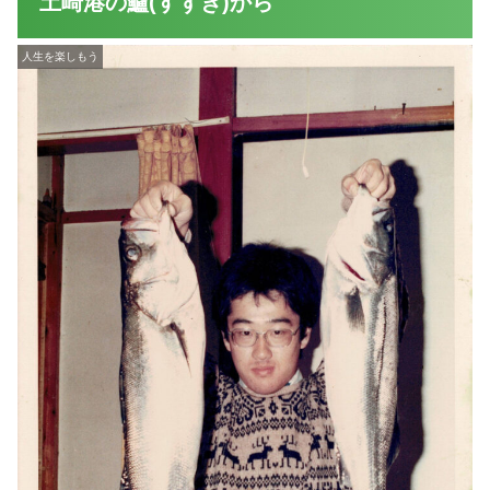
土崎港の鱸(すずき)から
人生を楽しもう