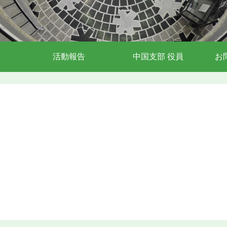
活動報告
中国支部 役員
お